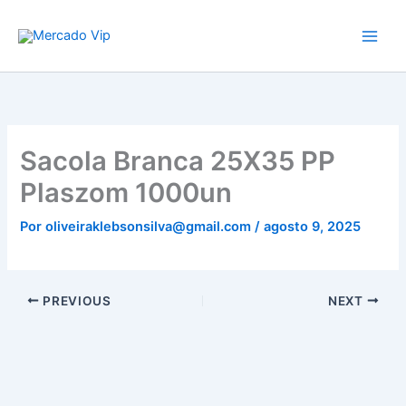
Ir
Mercado Vip
para
o
conteúdo
Sacola Branca 25X35 PP
Plaszom 1000un
Por
oliveiraklebsonsilva@gmail.com
/
agosto 9, 2025
PREVIOUS
NEXT