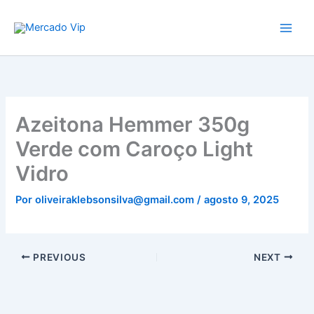
Ir
Mercado Vip
para
o
conteúdo
Azeitona Hemmer 350g
Verde com Caroço Light
Vidro
Por
oliveiraklebsonsilva@gmail.com
/
agosto 9, 2025
PREVIOUS
NEXT