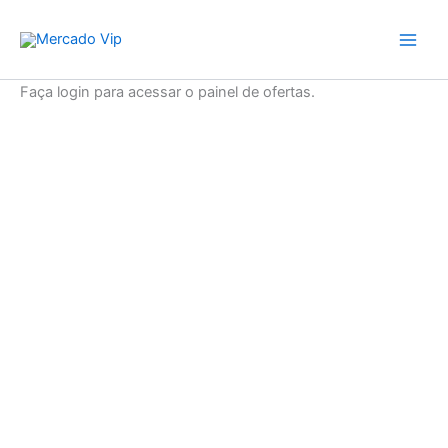
Ir
Mercado Vip
para
o
conteúdo
Faça login para acessar o painel de ofertas.