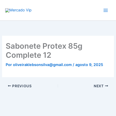
Ir
Mercado Vip
para
o
conteúdo
Sabonete Protex 85g
Complete 12
Por
oliveiraklebsonsilva@gmail.com
/
agosto 9, 2025
PREVIOUS
NEXT