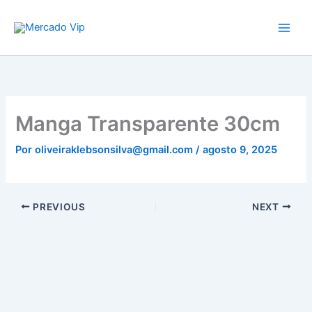
Ir
Mercado Vip
para
o
conteúdo
Manga Transparente 30cm
Por
oliveiraklebsonsilva@gmail.com
/
agosto 9, 2025
PREVIOUS
NEXT