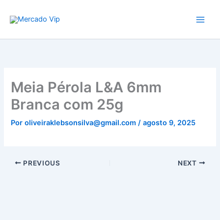
Ir
Mercado Vip
para
o
conteúdo
Meia Pérola L&A 6mm
Branca com 25g
Por
oliveiraklebsonsilva@gmail.com
/
agosto 9, 2025
PREVIOUS
NEXT