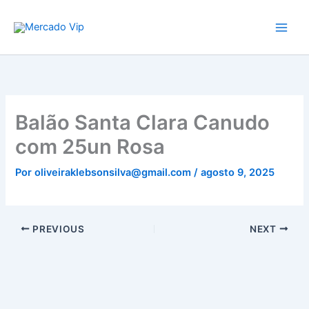
Ir
Mercado Vip
para
o
conteúdo
Balão Santa Clara Canudo
com 25un Rosa
Por
oliveiraklebsonsilva@gmail.com
/
agosto 9, 2025
PREVIOUS
NEXT