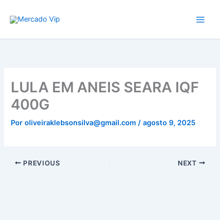
Ir
Mercado Vip
para
o
conteúdo
LULA EM ANEIS SEARA IQF
400G
Por
oliveiraklebsonsilva@gmail.com
/
agosto 9, 2025
PREVIOUS
NEXT