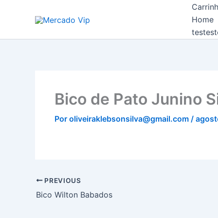
Ir
Carrin
Mercado Vip
para
Home
o
testest
conteúdo
Bico de Pato Junino S
Por
oliveiraklebsonsilva@gmail.com
/
agost
PREVIOUS
Bico Wilton Babados