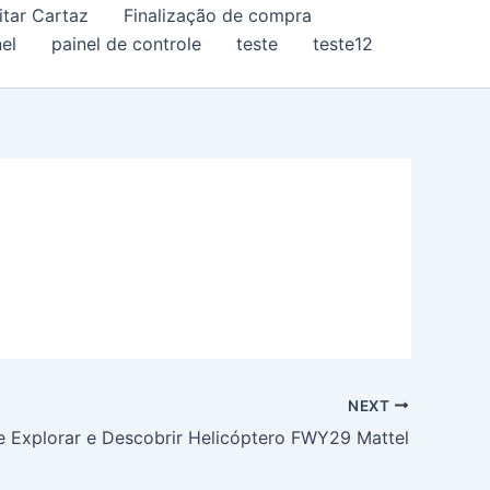
itar Cartaz
Finalização de compra
el
painel de controle
teste
teste12
NEXT
e Explorar e Descobrir Helicóptero FWY29 Mattel