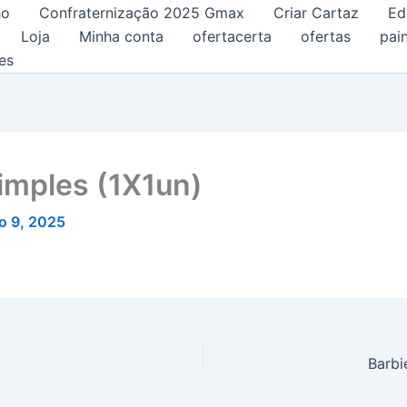
ho
Confraternização 2025 Gmax
Criar Cartaz
Ed
Loja
Minha conta
ofertacerta
ofertas
pain
es
imples (1X1un)
o 9, 2025
Barbi