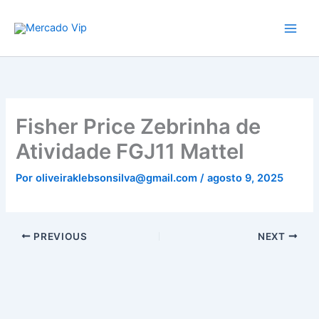
Ir
Mercado Vip
para
o
conteúdo
Fisher Price Zebrinha de
Atividade FGJ11 Mattel
Por
oliveiraklebsonsilva@gmail.com
/
agosto 9, 2025
PREVIOUS
NEXT