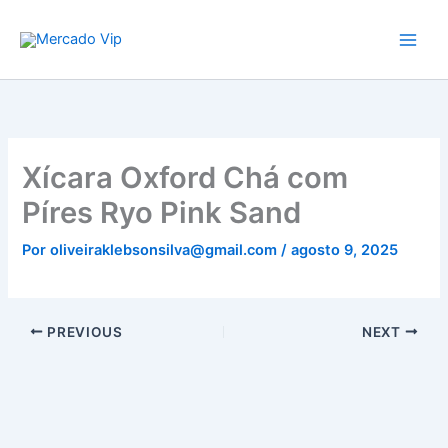
Ir
Mercado Vip
para
o
conteúdo
Xícara Oxford Chá com
Píres Ryo Pink Sand
Por
oliveiraklebsonsilva@gmail.com
/
agosto 9, 2025
PREVIOUS
NEXT