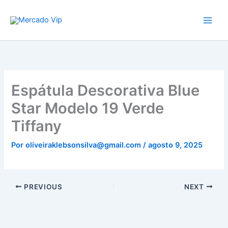
Ir
Mercado Vip
para
o
conteúdo
Espátula Descorativa Blue
Star Modelo 19 Verde
Tiffany
Por
oliveiraklebsonsilva@gmail.com
/
agosto 9, 2025
PREVIOUS
NEXT