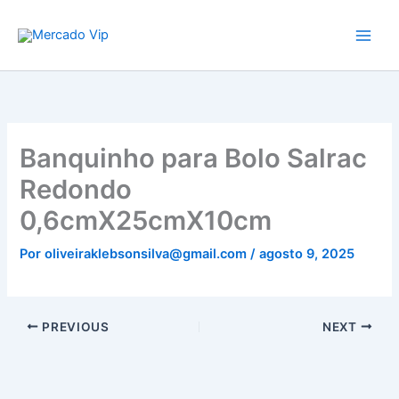
Ir
Mercado Vip
para
o
conteúdo
Banquinho para Bolo Salrac
Redondo
0,6cmX25cmX10cm
Por
oliveiraklebsonsilva@gmail.com
/
agosto 9, 2025
PREVIOUS
NEXT