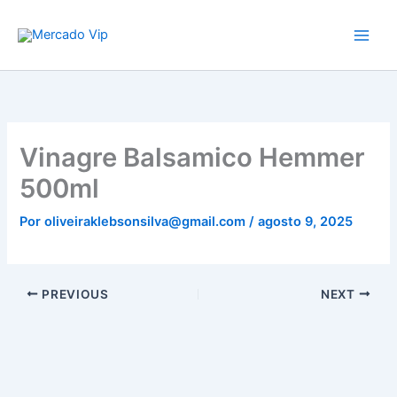
Ir
Mercado Vip
para
o
conteúdo
Vinagre Balsamico Hemmer
500ml
Por
oliveiraklebsonsilva@gmail.com
/
agosto 9, 2025
PREVIOUS
NEXT