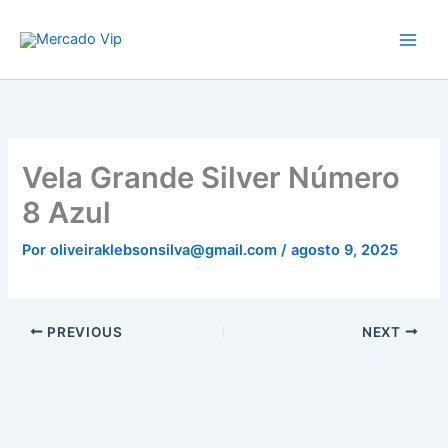
Ir
Mercado Vip
para
o
conteúdo
Vela Grande Silver Número
8 Azul
Por
oliveiraklebsonsilva@gmail.com
/
agosto 9, 2025
PREVIOUS
NEXT