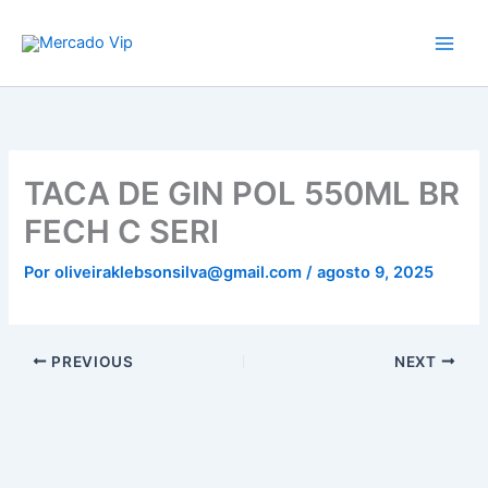
Ir
Mercado Vip
para
o
conteúdo
TACA DE GIN POL 550ML BR
FECH C SERI
Por
oliveiraklebsonsilva@gmail.com
/
agosto 9, 2025
PREVIOUS
NEXT