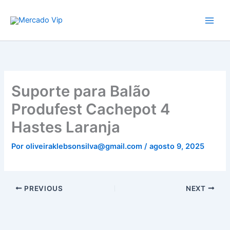
Ir
Mercado Vip
para
o
conteúdo
Suporte para Balão
Produfest Cachepot 4
Hastes Laranja
Por
oliveiraklebsonsilva@gmail.com
/
agosto 9, 2025
PREVIOUS
NEXT