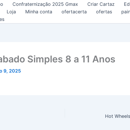
ho
Confraternização 2025 Gmax
Criar Cartaz
Ed
Loja
Minha conta
ofertacerta
ofertas
pain
es
abado Simples 8 a 11 Anos
o 9, 2025