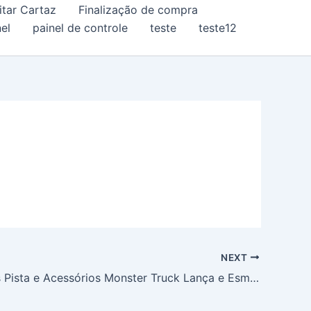
itar Cartaz
Finalização de compra
el
painel de controle
teste
teste12
NEXT
Hot Wheels Pista e Acessórios Monster Truck Lança e Esmaga