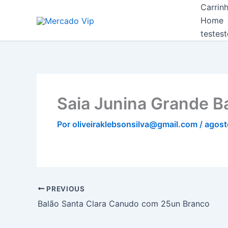
Ir
Carrin
Mercado Vip
para
Home
o
testest
conteúdo
Saia Junina Grande B
Por
oliveiraklebsonsilva@gmail.com
/
agost
PREVIOUS
Balão Santa Clara Canudo com 25un Branco