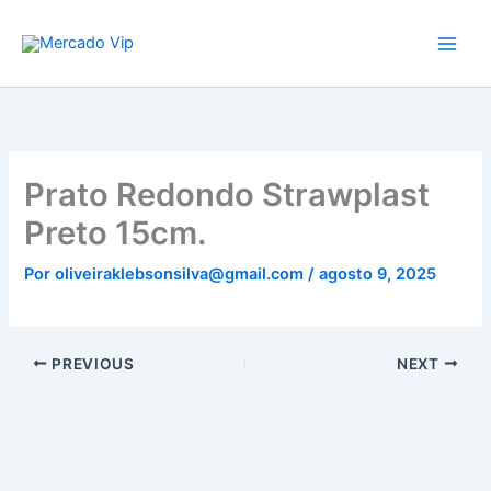
Ir
Mercado Vip
para
o
conteúdo
Prato Redondo Strawplast
Preto 15cm.
Por
oliveiraklebsonsilva@gmail.com
/
agosto 9, 2025
PREVIOUS
NEXT