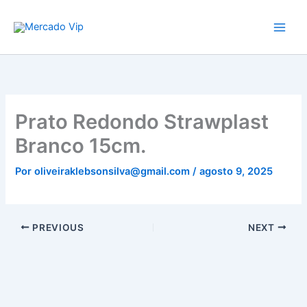
Ir
Mercado Vip
para
o
conteúdo
Prato Redondo Strawplast
Branco 15cm.
Por
oliveiraklebsonsilva@gmail.com
/
agosto 9, 2025
PREVIOUS
NEXT