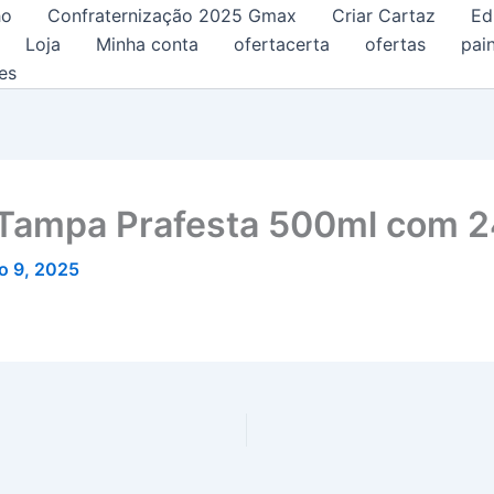
ho
Confraternização 2025 Gmax
Criar Cartaz
Ed
Loja
Minha conta
ofertacerta
ofertas
pain
es
 Tampa Prafesta 500ml com 
o 9, 2025