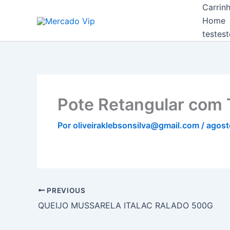
Ir
Carrin
Mercado Vip
para
Home
o
testest
conteúdo
Pote Retangular com
Por
oliveiraklebsonsilva@gmail.com
/
agost
PREVIOUS
QUEIJO MUSSARELA ITALAC RALADO 500G