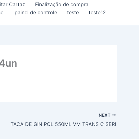
itar Cartaz
Finalização de compra
el
painel de controle
teste
teste12
24un
NEXT
TACA DE GIN POL 550ML VM TRANS C SERI