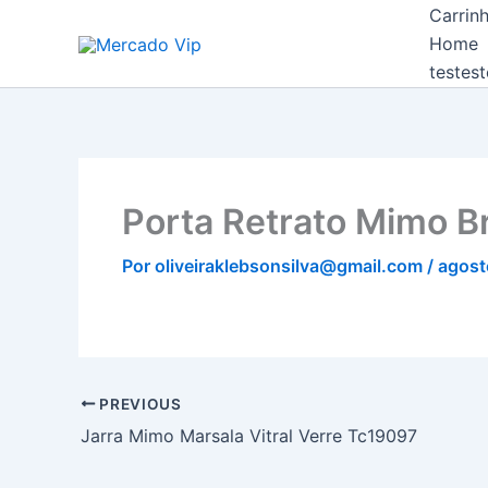
Ir
Carrin
Mercado Vip
para
Home
o
testest
conteúdo
Porta Retrato Mimo 
Por
oliveiraklebsonsilva@gmail.com
/
agost
PREVIOUS
Jarra Mimo Marsala Vitral Verre Tc19097