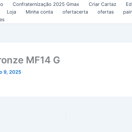
ho
Confraternização 2025 Gmax
Criar Cartaz
Ed
Loja
Minha conta
ofertacerta
ofertas
pain
es
Bronze MF14 G
o 9, 2025