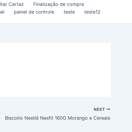
itar Cartaz
Finalização de compra
el
painel de controle
teste
teste12
NEXT
Biscoito Nestlé Nesfit 160G Morango e Cereais