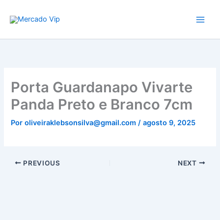
Ir
Mercado Vip
para
o
conteúdo
Porta Guardanapo Vivarte
Panda Preto e Branco 7cm
Por
oliveiraklebsonsilva@gmail.com
/
agosto 9, 2025
PREVIOUS
NEXT