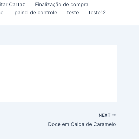
itar Cartaz
Finalização de compra
el
painel de controle
teste
teste12
NEXT
Doce em Calda de Caramelo