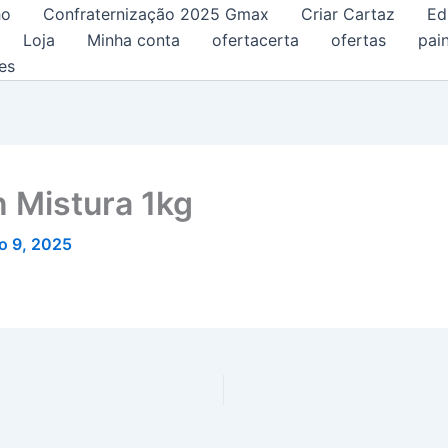
ho
Confraternização 2025 Gmax
Criar Cartaz
Ed
Loja
Minha conta
ofertacerta
ofertas
pain
es
n Mistura 1kg
o 9, 2025