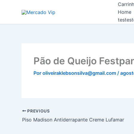
Ir
Carrin
Mercado Vip
para
Home
o
testest
conteúdo
Pão de Queijo Festpa
Por
oliveiraklebsonsilva@gmail.com
/
agost
PREVIOUS
Piso Madison Antiderrapante Creme Lufamar