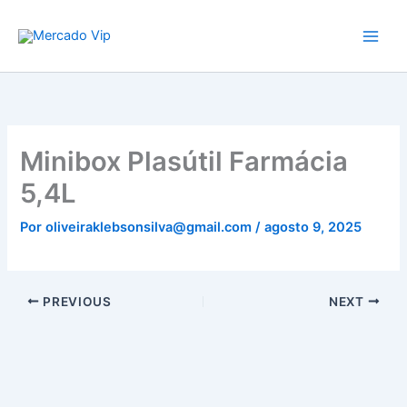
Ir
Mercado Vip
para
o
conteúdo
Minibox Plasútil Farmácia
5,4L
Por
oliveiraklebsonsilva@gmail.com
/
agosto 9, 2025
PREVIOUS
NEXT