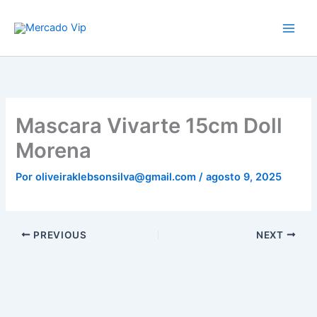
Ir
Mercado Vip
para
o
conteúdo
Mascara Vivarte 15cm Doll
Morena
Por
oliveiraklebsonsilva@gmail.com
/
agosto 9, 2025
PREVIOUS
NEXT