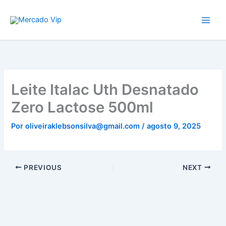
Ir
Mercado Vip
para
o
conteúdo
Leite Italac Uth Desnatado
Zero Lactose 500ml
Por
oliveiraklebsonsilva@gmail.com
/
agosto 9, 2025
PREVIOUS
NEXT