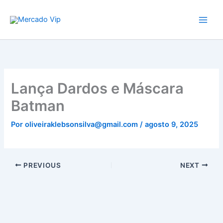
Ir
Mercado Vip
para
o
conteúdo
Lança Dardos e Máscara
Batman
Por
oliveiraklebsonsilva@gmail.com
/
agosto 9, 2025
PREVIOUS
NEXT