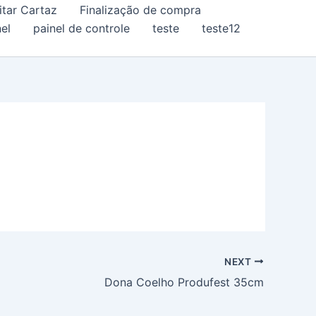
itar Cartaz
Finalização de compra
el
painel de controle
teste
teste12
NEXT
Dona Coelho Produfest 35cm