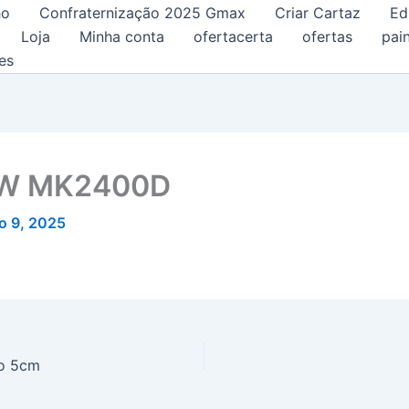
ho
Confraternização 2025 Gmax
Criar Cartaz
Ed
Loja
Minha conta
ofertacerta
ofertas
pain
es
0W MK2400D
o 9, 2025
do 5cm