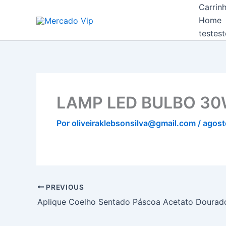
Ir
Carrin
Mercado Vip
para
Home
o
testest
conteúdo
LAMP LED BULBO 3
Por
oliveiraklebsonsilva@gmail.com
/
agost
PREVIOUS
Aplique Coelho Sentado Páscoa Acetato Doura