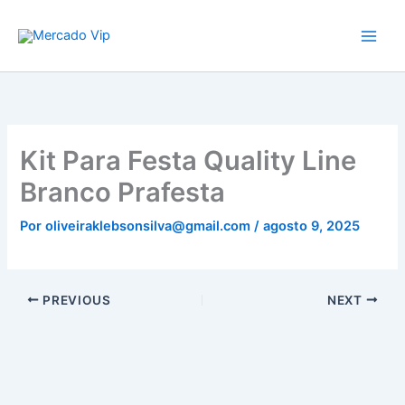
Ir
Mercado Vip
para
o
conteúdo
Kit Para Festa Quality Line
Branco Prafesta
Por
oliveiraklebsonsilva@gmail.com
/
agosto 9, 2025
PREVIOUS
NEXT