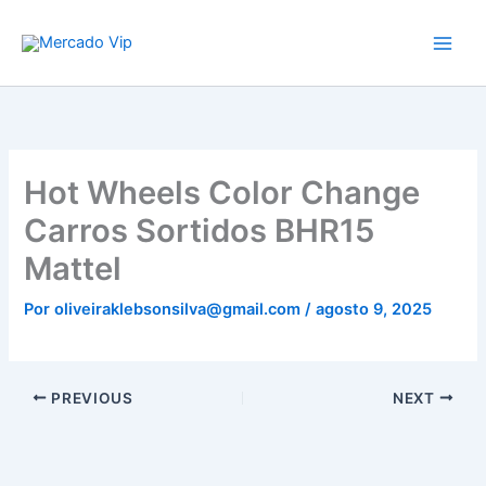
Ir
Mercado Vip
para
o
conteúdo
Hot Wheels Color Change
Carros Sortidos BHR15
Mattel
Por
oliveiraklebsonsilva@gmail.com
/
agosto 9, 2025
PREVIOUS
NEXT