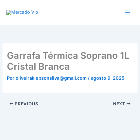
Ir
Mercado Vip
para
o
conteúdo
Garrafa Térmica Soprano 1L
Cristal Branca
Por
oliveiraklebsonsilva@gmail.com
/
agosto 9, 2025
PREVIOUS
NEXT