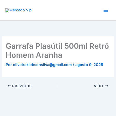
Ir
Mercado Vip
para
o
conteúdo
Garrafa Plasútil 500ml Retrô
Homem Aranha
Por
oliveiraklebsonsilva@gmail.com
/
agosto 9, 2025
PREVIOUS
NEXT