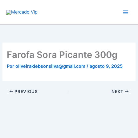
Ir
Mercado Vip
para
o
conteúdo
Farofa Sora Picante 300g
Por
oliveiraklebsonsilva@gmail.com
/
agosto 9, 2025
PREVIOUS
NEXT