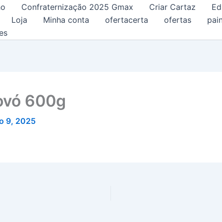
ho
Confraternização 2025 Gmax
Criar Cartaz
Ed
Loja
Minha conta
ofertacerta
ofertas
pain
es
ovó 600g
o 9, 2025