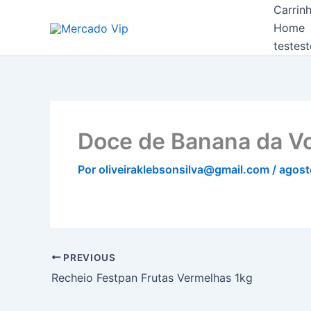
Ir
Carrin
Mercado Vip
para
Home
o
testest
conteúdo
Doce de Banana da V
Por
oliveiraklebsonsilva@gmail.com
/
agost
PREVIOUS
Recheio Festpan Frutas Vermelhas 1kg