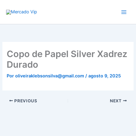
Ir
Mercado Vip
para
o
conteúdo
Copo de Papel Silver Xadrez
Durado
Por
oliveiraklebsonsilva@gmail.com
/
agosto 9, 2025
PREVIOUS
NEXT