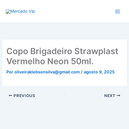
Ir
Mercado Vip
para
o
conteúdo
Copo Brigadeiro Strawplast
Vermelho Neon 50ml.
Por
oliveiraklebsonsilva@gmail.com
/
agosto 9, 2025
PREVIOUS
NEXT