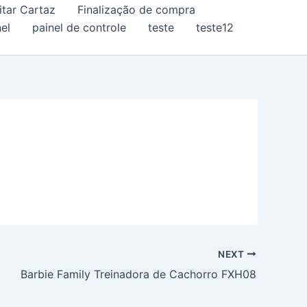
itar Cartaz
Finalização de compra
el
painel de controle
teste
teste12
NEXT
Barbie Family Treinadora de Cachorro FXH08