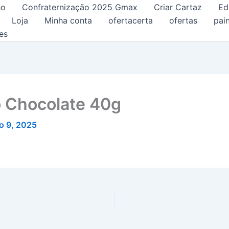
ho
Confraternização 2025 Gmax
Criar Cartaz
Ed
Loja
Minha conta
ofertacerta
ofertas
pain
es
o Chocolate 40g
o 9, 2025