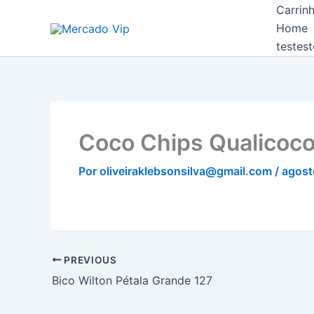
Ir
Carrin
Mercado Vip
para
Home
o
testest
conteúdo
Coco Chips Qualicoc
Por
oliveiraklebsonsilva@gmail.com
/
agost
PREVIOUS
Bico Wilton Pétala Grande 127