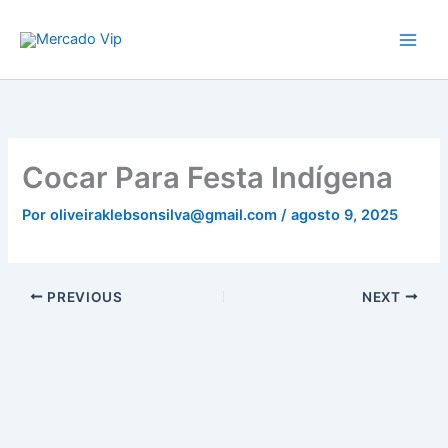
Ir
Mercado Vip
para
o
conteúdo
Cocar Para Festa Indígena
Por
oliveiraklebsonsilva@gmail.com
/
agosto 9, 2025
PREVIOUS
NEXT