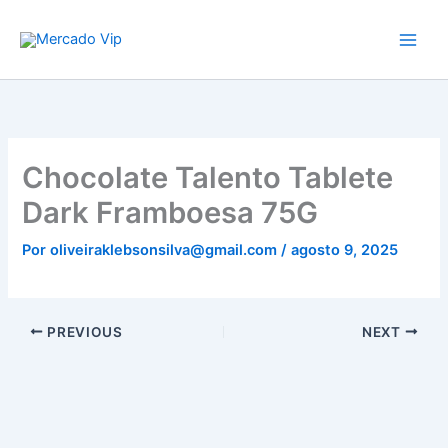
Ir
Mercado Vip
para
o
conteúdo
Chocolate Talento Tablete
Dark Framboesa 75G
Por
oliveiraklebsonsilva@gmail.com
/
agosto 9, 2025
PREVIOUS
NEXT