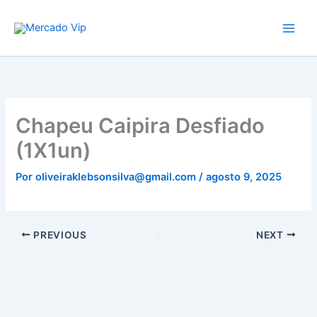
Ir
Mercado Vip
para
o
conteúdo
Chapeu Caipira Desfiado
(1X1un)
Por
oliveiraklebsonsilva@gmail.com
/
agosto 9, 2025
PREVIOUS
NEXT