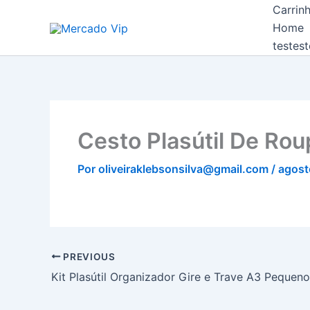
Ir
Carrin
Mercado Vip
para
Home
o
testest
conteúdo
Cesto Plasútil De Ro
Por
oliveiraklebsonsilva@gmail.com
/
agost
PREVIOUS