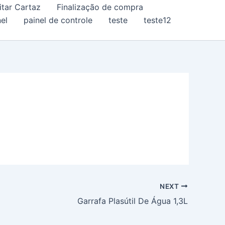
itar Cartaz
Finalização de compra
el
painel de controle
teste
teste12
NEXT
Garrafa Plasútil De Água 1,3L