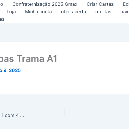
ho
Confraternização 2025 Gmax
Criar Cartaz
Ed
Loja
Minha conta
ofertacerta
ofertas
pain
es
upas Trama A1
o 9, 2025
Kit Plasútil Organizador Gire e Trave A3 Pequeno 1 com 4 Peças