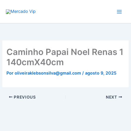
Ir
Mercado Vip
para
o
conteúdo
Caminho Papai Noel Renas 1
140cmX40cm
Por
oliveiraklebsonsilva@gmail.com
/
agosto 9, 2025
PREVIOUS
NEXT