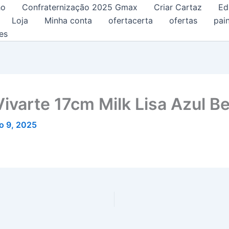
ho
Confraternização 2025 Gmax
Criar Cartaz
Ed
Loja
Minha conta
ofertacerta
ofertas
pain
es
ivarte 17cm Milk Lisa Azul B
o 9, 2025