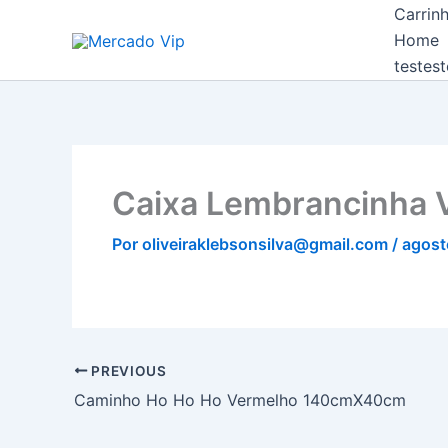
Ir
Carrin
Mercado Vip
para
Home
o
testest
conteúdo
Caixa Lembrancinha V
Por
oliveiraklebsonsilva@gmail.com
/
agost
PREVIOUS
Caminho Ho Ho Ho Vermelho 140cmX40cm