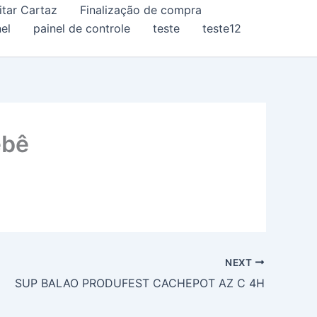
itar Cartaz
Finalização de compra
el
painel de controle
teste
teste12
ebê
NEXT
SUP BALAO PRODUFEST CACHEPOT AZ C 4H