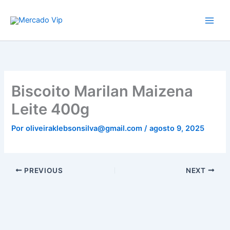
Ir
Mercado Vip
para
o
conteúdo
Biscoito Marilan Maizena
Leite 400g
Por
oliveiraklebsonsilva@gmail.com
/
agosto 9, 2025
PREVIOUS
NEXT