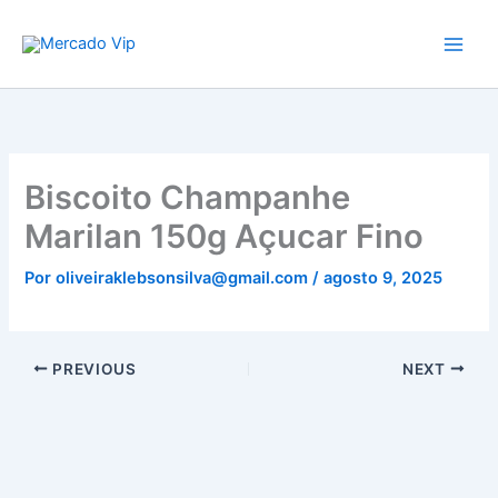
Ir
Mercado Vip
para
o
conteúdo
Biscoito Champanhe
Marilan 150g Açucar Fino
Por
oliveiraklebsonsilva@gmail.com
/
agosto 9, 2025
PREVIOUS
NEXT