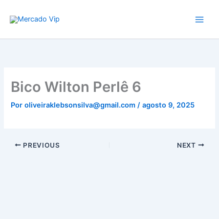
Ir
Mercado Vip
para
o
conteúdo
Bico Wilton Perlê 6
Por
oliveiraklebsonsilva@gmail.com
/
agosto 9, 2025
PREVIOUS
NEXT