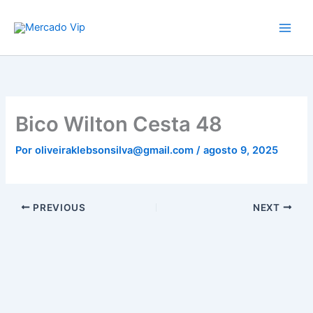
Ir
Mercado Vip
para
o
conteúdo
Bico Wilton Cesta 48
Por
oliveiraklebsonsilva@gmail.com
/
agosto 9, 2025
PREVIOUS
NEXT