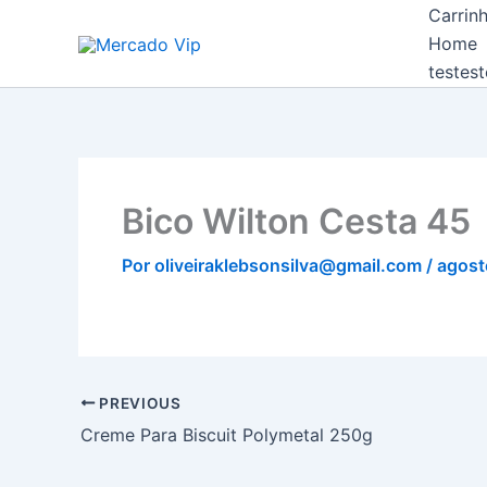
Ir
Carrin
Mercado Vip
para
Home
o
testest
conteúdo
Bico Wilton Cesta 45
Por
oliveiraklebsonsilva@gmail.com
/
agost
PREVIOUS
Creme Para Biscuit Polymetal 250g