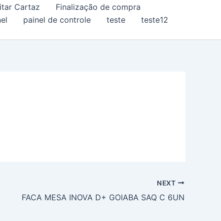
itar Cartaz
Finalização de compra
el
painel de controle
teste
teste12
NEXT
FACA MESA INOVA D+ GOIABA SAQ C 6UN