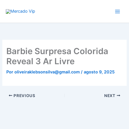
Ir
Mercado Vip
para
o
conteúdo
Barbie Surpresa Colorida
Reveal 3 Ar Livre
Por
oliveiraklebsonsilva@gmail.com
/
agosto 9, 2025
PREVIOUS
NEXT